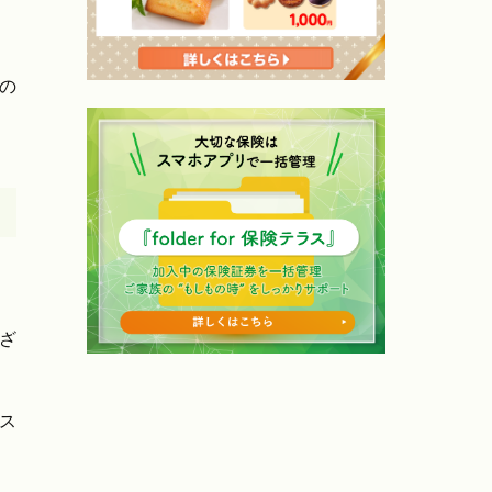
の
ざ
ス