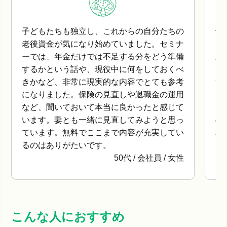
普段、家計を見直すといっても節約ばかり
老
で、将来に向けてどうお金を増やせばいいの
産
か分からず不安でした。このセミナーでは、
の
「貯める」だけじゃなく「育てる」視点をも
年
つことの大切さを学べて、目からウロコでし
て
た。初心者でも分かるように言葉をかみ砕い
い
てくれていて、質問もしやすい雰囲気だった
ク
のが嬉しかったです。講師の方もとても親し
は
みやすく、信頼できる感じで安心して参加で
富
きました。
よ
30代 / パート勤務 / 女性
こんな人におすすめ