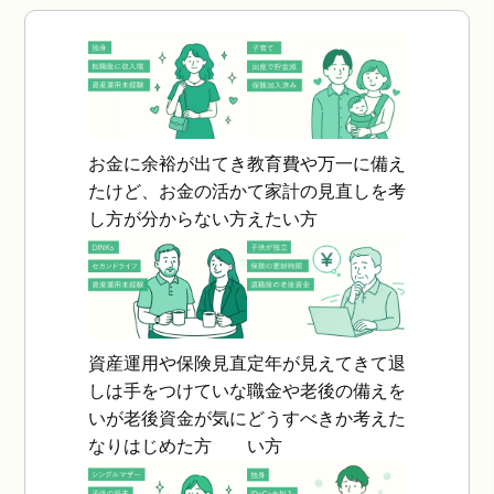
お金に余裕が出てき
教育費や万一に備え
たけど、お金の活か
て家計の見直しを考
し方が分からない方
えたい方
資産運用や保険見直
定年が見えてきて退
しは手をつけていな
職金や老後の備えを
いが老後資金が気に
どうすべきか考えた
なりはじめた方
い方