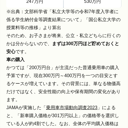
247万円
530万円
※出典：文部科学省「
私立大学等の令和7年度入学者に
係る学生納付金等調査結果について
」「
国公私立大学の
授業料等の推移
」より算出
そのため、お子さまが将来、公立・私立どちらに行くの
かは分からないので、
まずは300万円ほど貯めておくと
安心
です。
車の購入
かつては「200万円台」が主流だった普通乗用車の購入
予算ですが、現在300万円～400万円を一つの目安とす
るケースが増えています。その背景には、単なる物価高
だけではなく、安全性能の向上や保有期間の変化があり
ます。
JAMAが実施した「
乗用車市場動向調査2023
」による
と、「新車購入価格が301万円以上」の価格帯を選択し
ている人が約4割でした。なお、全体の平均購入価格は