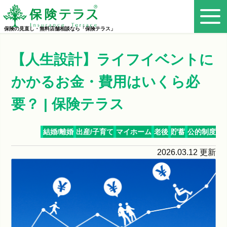
保険の見直し・無料店舗相談なら「保険テラス」
【人生設計】ライフイベントに
かかるお金・費用はいくら必
要？ | 保険テラス
結婚/離婚
出産/子育て
マイホーム
老後
貯蓄
公的制度
2026.03.12 更新