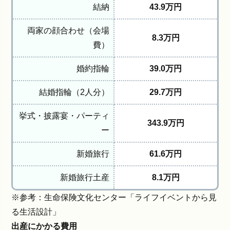
結納
43.9万円
両家の顔合わせ（会場
8.3万円
費）
婚約指輪
39.0万円
結婚指輪（2人分）
29.7万円
挙式・披露宴・パーティ
343.9万円
ー
新婚旅行
61.6万円
新婚旅行土産
8.1万円
※参考：生命保険文化センター「
ライフイベントから見
る生活設計
」
出産にかかる費用