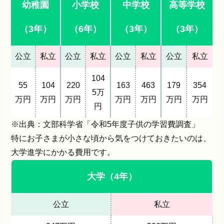
幼稚園
小学校
中学校
高等学校
（3年）
（6年）
（3年）
（3年）
公立
私立
公立
私立
公立
私立
公立
私立
104
55
104
220
163
463
179
354
5万
万円
万円
万円
万円
万円
万円
万円
円
※出典：文部科学省「
令和5年度子供の学習費調査
」
特にお子さまが小さな頃から気をつけておきたいのは、
大学進学にかかる費用です。
大学（4年）
公立
私立