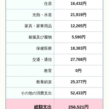
住居
16,432円
光熱・水道
21,919
円
家具・家事用品
12,265
円
被服及び履物
5,590
円
保健医療
18,383
円
交通・通信
27,768
円
教育
0円
教養娯楽
25,377円
その他の消費支出
52,433円
総額支出
256,521円