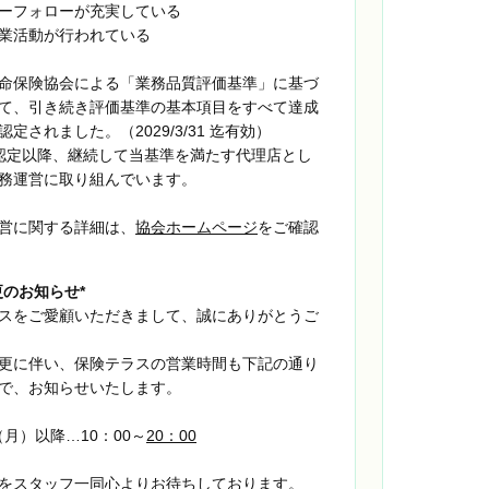
ターフォローが充実している
業活動が行われている
命保険協会による「業務品質評価基準」に基づ
て、引き続き評価基準の基本項目をすべて達成
定されました。（2029/3/31 迄有効）
初回認定以降、継続して当基準を満たす代理店とし
務運営に取り組んでいます。
営に関する詳細は、
協会ホームページ
をご確認
更のお知らせ*
スをご愛顧いただきまして、誠にありがとうご
更に伴い、保険テラスの営業時間も下記の通り
で、お知らせいたします。
（月）以降…10：00～
20：00
をスタッフ一同心よりお待ちしております。