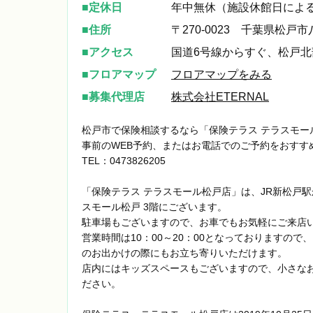
定休日
年中無休（施設休館日によ
住所
〒270-0023 千葉県松戸
アクセス
国道6号線からすぐ、松戸北
フロアマップ
フロアマップをみる
募集代理店
株式会社ETERNAL
松戸市で保険相談するなら「保険テラス テラスモー
事前のWEB予約、またはお電話でのご予約をおすす
TEL：
0473826205
「保険テラス テラスモール松戸店」は、JR新松戸
スモール松戸 3階にございます。
駐車場もございますので、お車でもお気軽にご来店
営業時間は10：00～20：00となっておりますの
のお出かけの際にもお立ち寄りいただけます。
店内にはキッズスペースもございますので、小さな
ださい。